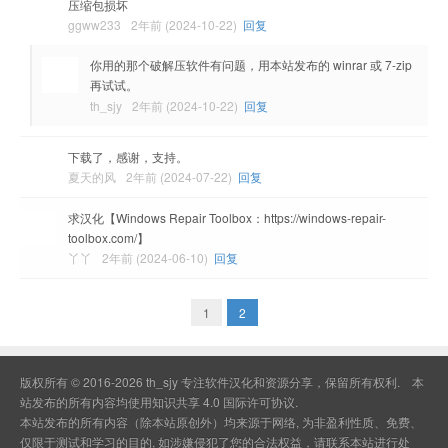
压缩包损坏
ggww233
2年前 (2024-10-22)
回复
你用的那个破解压软件有问题，用本站发布的 winrar 或 7-zip
再试试。
th_sjy
2年前 (2024-10-22)
回复
下载了，感谢，支持。
夏天的风
2年前 (2024-07-22)
回复
求汉化【Windows Repair Toolbox：https://windows-repair-
toolbox.com/】
丫丫
2年前 (2024-06-10)
回复
1
2
版权所有 © 2016-2026
th_sjy 专注软件汉化和资源分享，
保留所有权利. 本
站发布的所有内容均使用
知识共享 4.0 国际许可协议
.
本站发布的所有内容（除本站原创外）均来源于网络, 为非盈利性质、免费、
仅限于测试和学习的目的, 如涉嫌侵犯了您的合法权益，请联系本站进行处