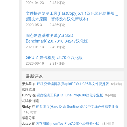
2024-04-23
2,484评论
文件快速复制工具(FastCopy)5.1.1汉化绿色便携版 _
(因技术原因，暂停发布汉化新版本)
2023-05-31
2,436评论
固态硬盘基准测试(AS SSD
Benchmark)2.0.7316.34247汉化版
2020-01-13
2,421评论
GPU-Z 显卡检测 v2.70.0 汉化版
2026-06-16
2,317评论
最新评论
派大星
在
环境变量编辑器(RapidEE)9.1.936单文件便携版
5小时前
感谢感谢
sunny
在
硬盘检测工具(HD Tune Pro)6.00汉化专业版
9小时前
试试看,谢谢
Ricky
在
硬盘哨兵(Hard Disk Sentinel)6.40中文绿色便携专业版
11小时前
感谢分享
dutao
在
内存测试(memTestPro)7.0汉化经典专业版
13小时前