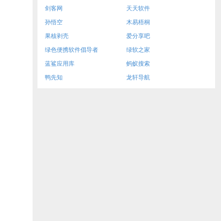
剑客网
天天软件
孙悟空
木易梧桐
果核剥壳
爱分享吧
绿色便携软件倡导者
绿软之家
蓝鲨应用库
蚂蚁搜索
鸭先知
龙轩导航