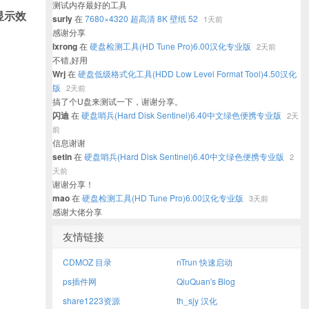
测试内存最好的工具
显示效
surly
在
7680×4320 超高清 8K 壁纸 52
1天前
感谢分享
lxrong
在
硬盘检测工具(HD Tune Pro)6.00汉化专业版
2天前
不错,好用
Wrj
在
硬盘低级格式化工具(HDD Low Level Format Tool)4.50汉化
版
2天前
搞了个U盘来测试一下，谢谢分享。
闪迪
在
硬盘哨兵(Hard Disk Sentinel)6.40中文绿色便携专业版
2天
前
信息谢谢
setin
在
硬盘哨兵(Hard Disk Sentinel)6.40中文绿色便携专业版
2
天前
谢谢分享！
mao
在
硬盘检测工具(HD Tune Pro)6.00汉化专业版
3天前
感谢大佬分享
友情链接
CDMOZ 目录
nTrun 快速启动
ps插件网
QiuQuan's Blog
share1223资源
th_sjy 汉化