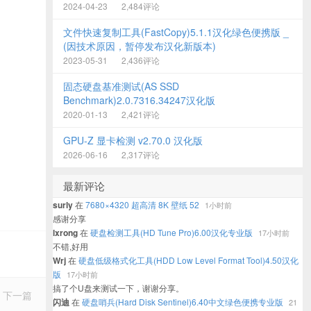
2024-04-23
2,484评论
文件快速复制工具(FastCopy)5.1.1汉化绿色便携版 _
(因技术原因，暂停发布汉化新版本)
2023-05-31
2,436评论
固态硬盘基准测试(AS SSD
Benchmark)2.0.7316.34247汉化版
2020-01-13
2,421评论
GPU-Z 显卡检测 v2.70.0 汉化版
2026-06-16
2,317评论
最新评论
surly
在
7680×4320 超高清 8K 壁纸 52
1小时前
感谢分享
lxrong
在
硬盘检测工具(HD Tune Pro)6.00汉化专业版
17小时前
不错,好用
Wrj
在
硬盘低级格式化工具(HDD Low Level Format Tool)4.50汉化
版
17小时前
搞了个U盘来测试一下，谢谢分享。
下一篇
闪迪
在
硬盘哨兵(Hard Disk Sentinel)6.40中文绿色便携专业版
21