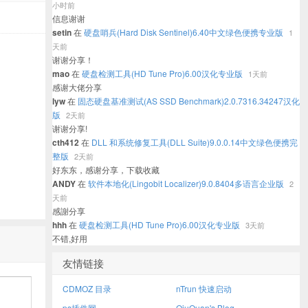
小时前
信息谢谢
setin
在
硬盘哨兵(Hard Disk Sentinel)6.40中文绿色便携专业版
1
天前
谢谢分享！
mao
在
硬盘检测工具(HD Tune Pro)6.00汉化专业版
1天前
感谢大佬分享
lyw
在
固态硬盘基准测试(AS SSD Benchmark)2.0.7316.34247汉化
版
2天前
谢谢分享!
cth412
在
DLL 和系统修复工具(DLL Suite)9.0.0.14中文绿色便携完
整版
2天前
好东东，感谢分享，下载收藏
ANDY
在
软件本地化(Lingobit Localizer)9.0.8404多语言企业版
2
天前
感謝分享
hhh
在
硬盘检测工具(HD Tune Pro)6.00汉化专业版
3天前
不错,好用
友情链接
CDMOZ 目录
nTrun 快速启动
ps插件网
QiuQuan's Blog