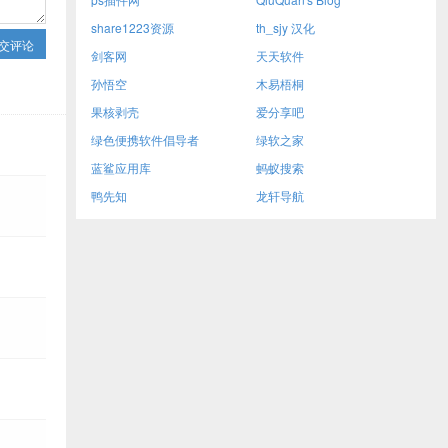
share1223资源
th_sjy 汉化
交评论
剑客网
天天软件
孙悟空
木易梧桐
果核剥壳
爱分享吧
绿色便携软件倡导者
绿软之家
蓝鲨应用库
蚂蚁搜索
鸭先知
龙轩导航