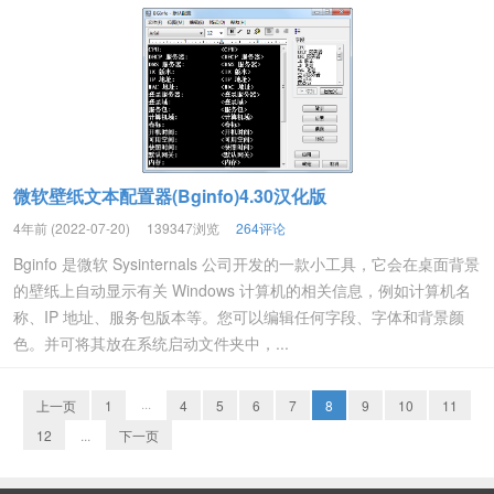
微软壁纸文本配置器(Bginfo)4.30汉化版
4年前 (2022-07-20)
139347浏览
264评论
Bginfo 是微软 Sysinternals 公司开发的一款小工具，它会在桌面背景
的壁纸上自动显示有关 Windows 计算机的相关信息，例如计算机名
称、IP 地址、服务包版本等。您可以编辑任何字段、字体和背景颜
色。并可将其放在系统启动文件夹中，...
上一页
1
···
4
5
6
7
8
9
10
11
12
...
下一页