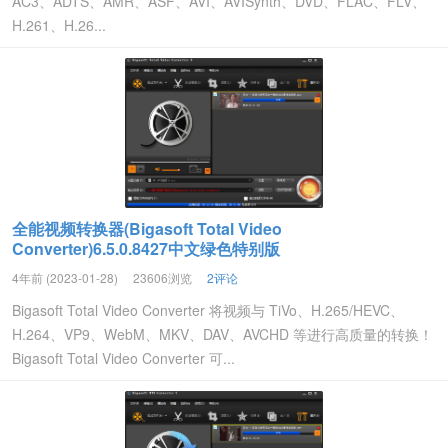
AC3、ADTS、AMR、ASF、AVI、AVISynth、DVD、FLAC、FLV、
H.261、H.26...
全能视频转换器(Bigasoft Total Video
Converter)6.5.0.8427中文绿色特别版
4年前 (2023-01-28)
23606浏览
2评论
Bigasoft Total Video Converter 将视频与 TiVo、H.265/HEVC、
H.264、VP9、WebM、MKV、DAV、AVCHD 等进行高质量的转换！
Bigasoft Total Video Converter 可...