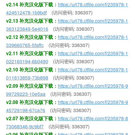
v2.14 补充汉化版下载：
https://url78.ctfile.com/f/235978-1
424512478-1b9bdf
(访问密码: 336307)
v2.13 补充汉化版下载：
https://url78.ctfile.com/f/235978-1
363123849-5e4016
(访问密码: 336307)
v2.12 补充汉化版下载：
https://url78.ctfile.com/f/235978-1
339660765-5faffc
(访问密码: 336307)
v2.11 补充汉化版下载：
https://url78.ctfile.com/f/235978-1
022160194-6b0490
(访问密码: 336307)
v2.10 补充汉化版下载：
https://url78.ctfile.com/f/235978-1
011613859-73b898
(访问密码: 336307)
v2.09 补充汉化版下载：
https://url78.ctfile.com/f/235978-9
99729223-10e5aa
(访问密码: 336307)
v2.08 补充汉化版下载：
https://url78.ctfile.com/f/235978-9
45729198-67ca76
(访问密码: 336307)
v2.07 补充汉化版下载：
https://url78.ctfile.com/f/235978-8
73068346-9c9bf7
(访问密码: 336307)
v2.06 补充汉化版下载：
https://url78.ctfile.com/f/235978-8