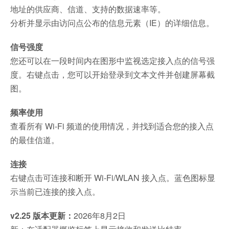
地址的供应商、信道、支持的数据速率等。
分析并显示由访问点公布的信息元素（IE）的详细信息。
信号强度
您还可以在一段时间内在图形中监视选定接入点的信号强
度。右键点击，您可以开始登录到文本文件并创建屏幕截
图。
频率使用
查看所有 Wi-Fi 频道的使用情况，并找到适合您的接入点
的最佳信道。
连接
右键点击可连接和断开 Wi-Fi/WLAN 接入点。蓝色图标显
示当前已连接的接入点。
v2.25 版本更新：
2026年8月2日